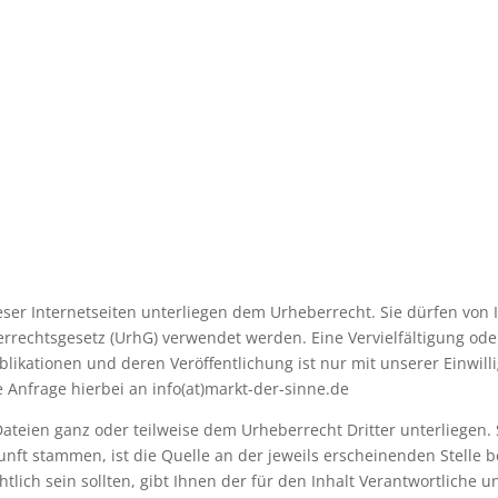
dieser Internetseiten unterliegen dem Urheberrecht. Sie dürfen vo
rechtsgesetz (UrhG) verwendet werden. Eine Vervielfältigung ode
ikationen und deren Veröffentlichung ist nur mit unserer Einwillig
re Anfrage hierbei an info(at)markt-der-sinne.de
Dateien ganz oder teilweise dem Urheberrecht Dritter unterliegen.
unft stammen, ist die Quelle an der jeweils erscheinenden Stelle
chtlich sein sollten, gibt Ihnen der für den Inhalt Verantwortliche 