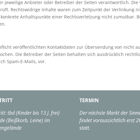
 der jeweilige Anbieter oder Betreiber der Seiten verantwortlich. D
rüft. Rechtswidrige Inhalte waren zum Zeitpunkt der Verlinkung ni
hne konkrete Anhaltspunkte einer Rechtsverletzung nicht zumutbar.
en.
icht veröffentlichten Kontaktdaten zur Übersendung von nicht a
chen. Die Betreiber der Seiten behalten sich ausdrücklich rechtli
ch Spam-E-Mails, vor.
TRITT
TERMIN
itt: tbd (Kinder bis 13 J. frei)
Der nächste Markt der Sinn
e (Beißkorb, Leine) im
findet voraussichtlich erst 
engelände
statt.