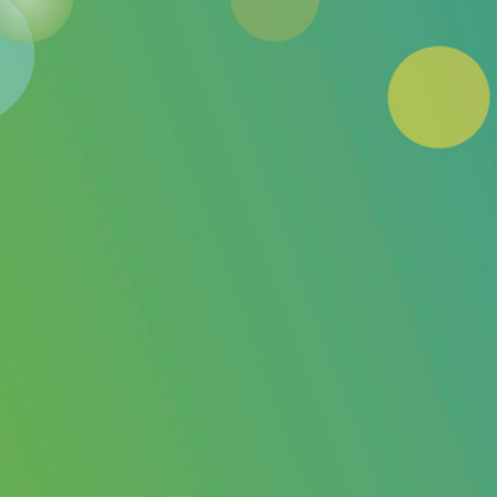
auf der
Praterinsel München
leider
abgesagt!