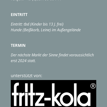
EINTRITT
Eintritt: tbd (Kinder bis 13 J. frei)
Hunde (Beißkorb, Leine) im Außengelände
TERMIN
Der nächste Markt der Sinne findet voraussichtlich
erst 2024 statt.
unterstützt von: